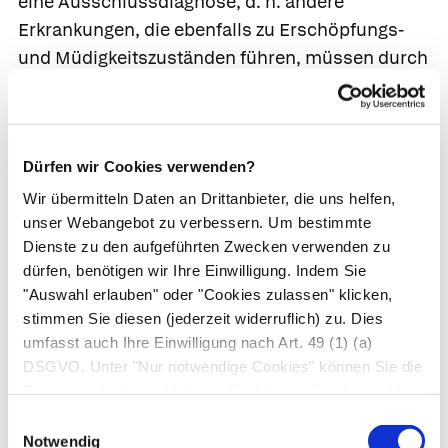
eine Ausschlussdiagnose, d. h. andere
Erkrankungen, die ebenfalls zu Erschöpfungs-
und Müdigkeitszuständen führen, müssen durch
die Diagnostik ausgeschlossen werden, neben
seelischen Ursachen auch organische wie
Infektionen, immunologische Erkrankungen oder
Dürfen wir Cookies verwenden?
eine Tumorerkrankung. Hierzu können auch
Laborbestimmungen erforderlich sein, die aber
Wir übermitteln Daten an Drittanbieter, die uns helfen,
unser Webangebot zu verbessern. Um bestimmte
gezielt nach den vorliegenden Beschwerden und
Dienste zu den aufgeführten Zwecken verwenden zu
Untersuchungsbefunden eingesetzt werden.
dürfen, benötigen wir Ihre Einwilligung. Indem Sie
"Auswahl erlauben" oder "Cookies zulassen" klicken,
Selen und Zink sind zwar lebensnotwendige
stimmen Sie diesen (jederzeit widerruflich) zu. Dies
Spurenelemente und ein Mangel wird oft für
umfasst auch Ihre Einwilligung nach Art. 49 (1) (a)
uncharakteristische Beschwerden wie eben
DSGVO. Unter "Nur notwendige Cookies" können Sie die
auch das chronische Erschöpfungssyndrom
Datenverarbeitung ablehnen. Sie können Ihre Auswahl
verantwortlich gemacht; tatsächlich sind Selen-
jederzeit unter "Privatsphäre“ am Seitenende ändern.
Einwilligungsauswahl
und Zinkmangel aber selten und eine pauschale
Notwendig