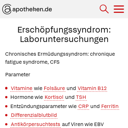
Hau
Erschöpfungssyndrom:
Laboruntersuchungen
Chronisches Ermüdungssyndrom
: chronique
fatigue syndrome, CFS
Parameter
Vitamine
wie
Folsäure
und
Vitamin B12
Hormone wie
Kortisol
und
TSH
Entzündungsparameter wie
CRP
und
Ferritin
Differenzialblutbild
Antikörpersuchtests
auf Viren wie
EBV