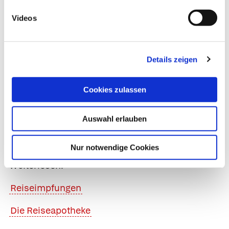
www.dtg.org
– Internetseite der Deutschen
Videos
Gesellschaft für Tropenmedizin und
Internationale Gesundheit e. V. (DTG,
München): sehr geeignet für die Suche nach
Details zeigen
speziell qualifizierten Ärzten und Kliniken.
www.auswaertiges-amt.de
– Website des
Cookies zulassen
Auswärtigen Amts, Berlin: Unter der Rubrik
Länder- und Reiseinformationen finden Sie
Auswahl erlauben
Informationen aller Art bezüglich der Situation
in den Staaten rund um die Welt.
Nur notwendige Cookies
Weiterlesen:
Reiseimpfungen
Die Reiseapotheke