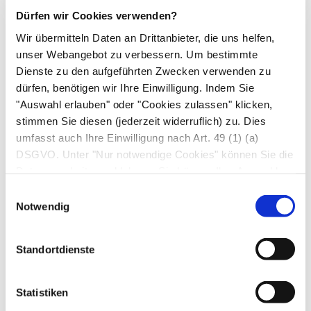
Dürfen wir Cookies verwenden?
www.crm.de
– Zentrum für Reisemedizin
Wir übermitteln Daten an Drittanbieter, die uns helfen,
(CRM, Düsseldorf): große kommerzielle
unser Webangebot zu verbessern. Um bestimmte
Website mit detailliertem und seriösem
Dienste zu den aufgeführten Zwecken verwenden zu
Informationsangebot für Laien und Ärzte; mit
dürfen, benötigen wir Ihre Einwilligung. Indem Sie
Informationen zu fast allen Reiseländern,
"Auswahl erlauben" oder "Cookies zulassen" klicken,
stimmen Sie diesen (jederzeit widerruflich) zu. Dies
Reisekrankheiten und Adressen von
umfasst auch Ihre Einwilligung nach Art. 49 (1) (a)
Beratungsstellen.
DSGVO. Unter "Nur notwendige Cookies" können Sie die
www.dgk.de
– Deutsches Grünes Kreuz e. V.,
Datenverarbeitung ablehnen. Sie können Ihre Auswahl
Marburg: bietet u. a. ein Reiseberatungsportal.
jederzeit unter "Privatsphäre“ am Seitenende ändern.
Einwilligungsauswahl
www.fit-for-travel.de
– Website der
Notwendig
reisemedizinischen Fachredaktion von „fit for
travel“, München: sehr umfangreiche
Standortdienste
Informationen mit allen Adressen
tropenmedizinischer Einrichtungen, auch als
Statistiken
englische Version.