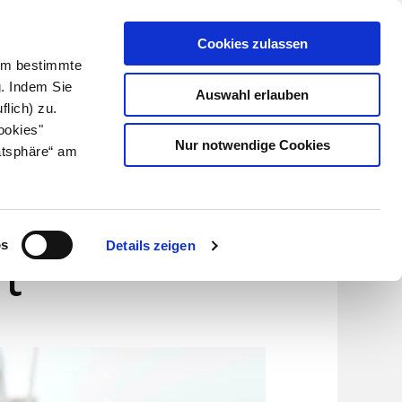
Cookies zulassen
Kundenlogin
Info für Apotheker
 Um bestimmte
g. Indem Sie
Auswahl erlauben
flich) zu.
Suche
leben
Über uns
ookies"
Nur notwendige Cookies
atsphäre“ am
r
os
Details zeigen
t