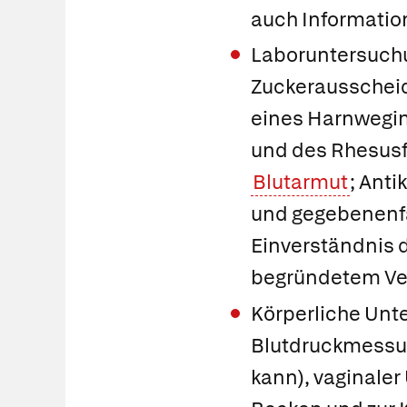
auch Informatio
Laboruntersuchu
Zuckerausscheid
eines Harnwegin
und des Rhesusf
Blutarmut
; Ant
und gegebenenf
Einverständnis 
begründetem Ve
Körperliche Unt
Blutdruckmessun
kann), vaginaler