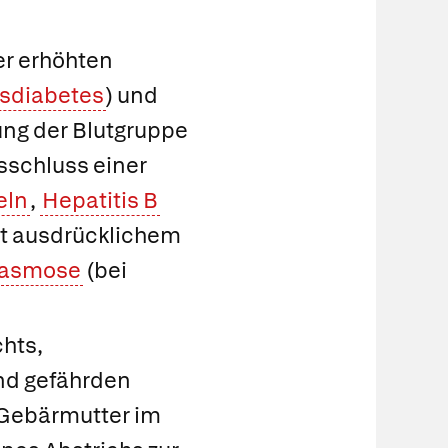
er erhöhten
sdiabetes
) und
ng der Blutgruppe
sschluss einer
eln
,
Hepatitis B
mit ausdrücklichem
lasmose
(bei
hts,
ind gefährden
r Gebärmutter im