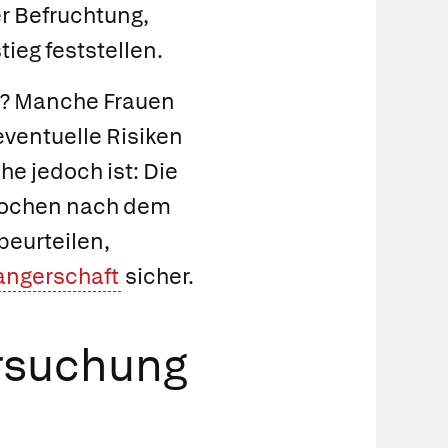
er Befruchtung,
ieg feststellen.
?
Manche Frauen
eventuelle Risiken
e jedoch ist: Die
 Wochen nach dem
beurteilen,
angerschaft
sicher.
ersuchung