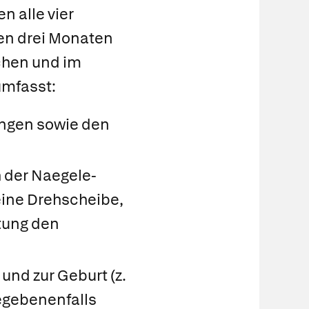
n alle vier
den drei Monaten
chen und im
umfasst:
ungen sowie den
 der Naegele-
eine Drehscheibe,
utung den
und zur Geburt (z.
egebenenfalls