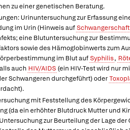
nen zu einer genetischen Beratung.
ngen: Urinuntersuchung zur Erfassung ein
ung im Urin (Hinweis auf
Schwangerschaft
fekts; eine Blutuntersuchung zur Bestimmu
aktors sowie des Hämoglobinwerts zum Au
ikörperbestimmung im Blut auf
Syphilis
,
Röt
alls auch
HIV/AIDS
(ein HIV-Test wird nur 
der Schwangeren durchgeführt) oder
Toxop
rdacht).
ersuchung mit Feststellung des Körpergewic
g (da ein erhöhter Blutdruck Mutter und K
 Untersuchung zur Beurteilung der Lage de