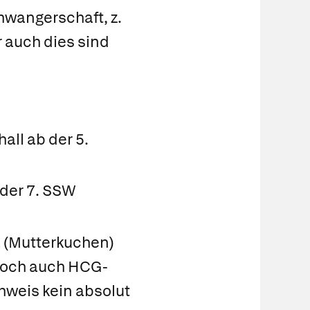
hwangerschaft, z.
 auch dies sind
all ab der 5.
 der 7. SSW
a (Mutterkuchen)
edoch auch HCG-
hweis kein absolut