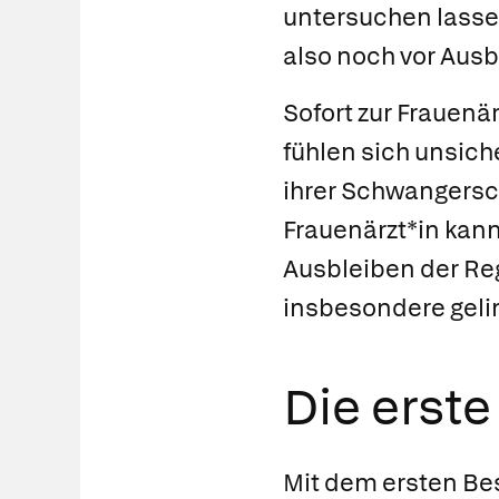
untersuchen lassen
also noch vor Ausb
Sofort zur Frauenä
fühlen sich unsich
ihrer Schwangersch
Frauenärzt*in kan
Ausbleiben der Reg
insbesondere geli
Die erst
Mit dem ersten Bes