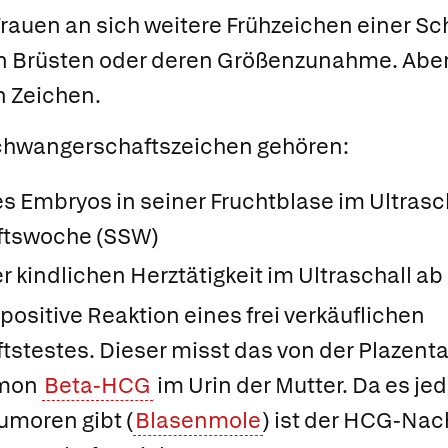
auen an sich weitere Frühzeichen einer Sc
den Brüsten oder deren Größenzunahme. Aber
n Zeichen.
hwangerschaftszeichen gehören:
 Embryos in seiner Fruchtblase im Ultrasch
ftswoche
(SSW)
 kindlichen Herztätigkeit im Ultraschall ab
positive Reaktion eines frei verkäuflichen
stestes. Dieser misst das von der Plazent
rmon
Beta-HCG
im Urin der Mutter. Da es j
umoren gibt (
Blasenmole
) ist der HCG-Nac