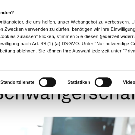
enden?
Drittanbieter, die uns helfen, unser Webangebot zu verbessern.
en Zwecken verwenden zu dürfen, benötigen wir Ihre Einwilligun
ookies zulassen" klicken, stimmen Sie diesen (jederzeit widerru
ikamente
Naturheilkunde
Eltern & Kind
Gesund 
nwilligung nach Art. 49 (1) (a) DSGVO. Unter "Nur notwendige C
beitung ablehnen. Sie können Ihre Auswahl jederzeit unter "Priv
Feststellung de
Standortdienste
Statistiken
Vide
Schwangerschaf