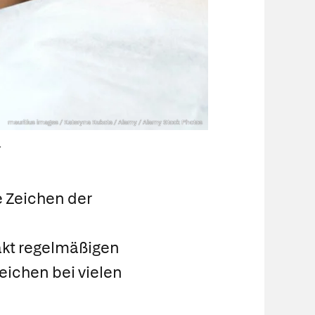
mauritius images / Kateryna Kukota / Alamy / Alamy Stock Photos
.
e Zeichen der
akt regelmäßigen
eichen bei vielen