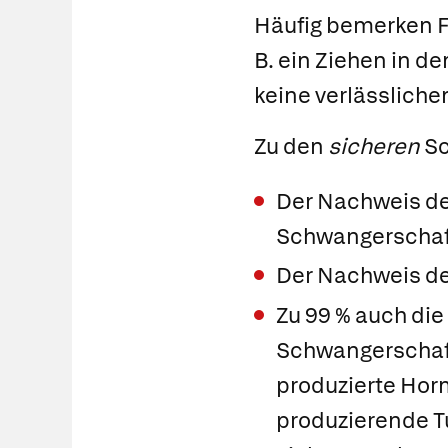
Häufig bemerken Fr
B. ein Ziehen in 
keine verlässliche
Zu den
sicheren
Sc
Der Nachweis des
Schwangerscha
Der Nachweis der
Zu 99 % auch die 
Schwangerschaft
produzierte Ho
produzierende T