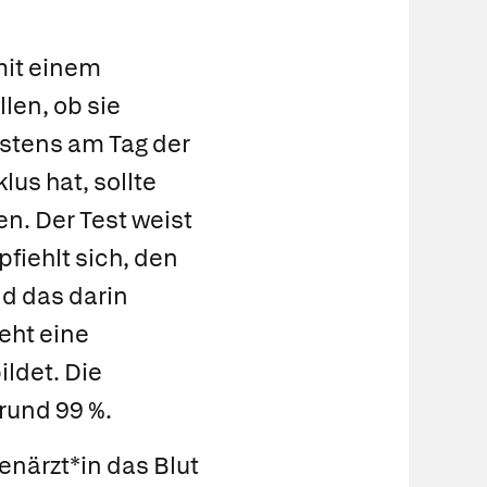
mit einem
len, ob sie
hestens am Tag der
us hat, sollte
n. Der Test weist
iehlt sich, den
d das darin
eht eine
ldet. Die
 rund 99 %.
enärzt*in das Blut