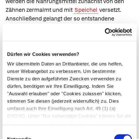
werden die Nahrungsmittel zunächst von den
Zähnen zermalmt und mit
Speichel
versetzt.
Anschließend gelangt der so entstandene
Speisebrei in den
Magen
, wo er durchmengt und
mit Magensäure versetzt wird. Nachdem der
Speisebrei den Magen verlassen hat, wird der
pH-Wert im
Zwölffingerdarm
durch Puffer im
Dürfen wir Cookies verwenden?
Sekret der
Bauchspeicheldrüse
wieder
Wir übermitteln Daten an Drittanbieter, die uns helfen,
neutralisiert, damit die Enzyme der
unser Webangebot zu verbessern. Um bestimmte
Bauchspeicheldrüse und auf der Oberfläche der
Dienste zu den aufgeführten Zwecken verwenden zu
dürfen, benötigen wir Ihre Einwilligung. Indem Sie
Dünndarmwand ihre Wirkung entfalten können.
"Auswahl erlauben" oder "Cookies zulassen" klicken,
Hier wird der Speisebrei auch mit
stimmen Sie diesen (jederzeit widerruflich) zu. Dies
Gallenflüssigkeit
durchsetzt. Auf dem Weg
umfasst auch Ihre Einwilligung nach Art. 49 (1) (a)
durch den Dünndarm werden die
DSGVO. Unter "Nur notwendige Cookies" können Sie die
Nährstoffmoleküle im Speisebrei enzymatisch
Datenverarbeitung ablehnen. Sie können Ihre Auswahl
weiter zerlegt, bis sie klein genug sind, um ins
jederzeit unter "Privatsphäre“ am Seitenende ändern.
Einwilligungsauswahl