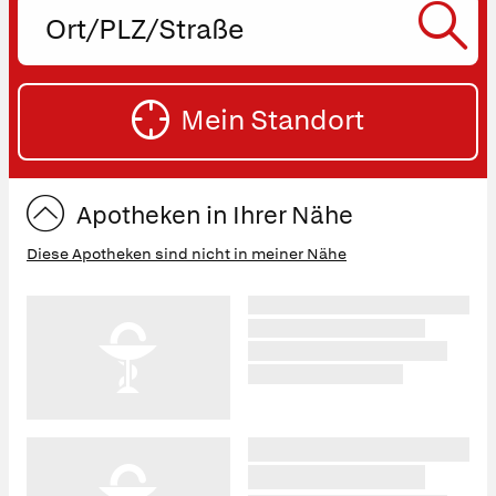
Ort,
PLZ
oder
SU
Straße
Mein Standort
eingeben:
ST
Apotheken in Ihrer Nähe
Diese Apotheken sind nicht in meiner Nähe