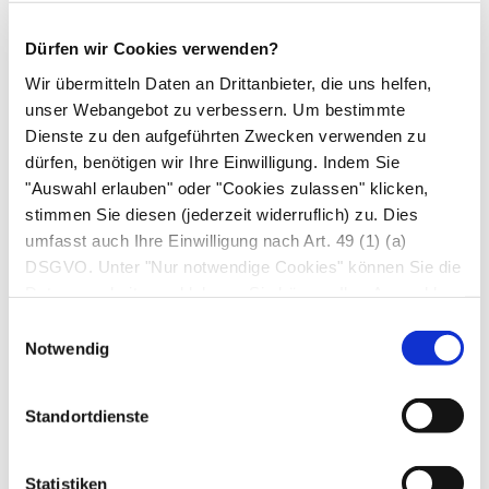
Risiken und Nebenwirkungen
Dürfen wir Cookies verwenden?
Wir übermitteln Daten an Drittanbieter, die uns helfen,
Nasenspray:
Gelegentlich kribbelt oder brennt
unser Webangebot zu verbessern. Um bestimmte
die Nasenschleimhaut oder der Rachen, die
Dienste zu den aufgeführten Zwecken verwenden zu
Nase kann auch leicht bluten. Manchmal hat
dürfen, benötigen wir Ihre Einwilligung. Indem Sie
"Auswahl erlauben" oder "Cookies zulassen" klicken,
man einen metallischen Geschmack im Mund.
stimmen Sie diesen (jederzeit widerruflich) zu. Dies
Wenn Sie das Nasenspray zu lange nutzen,
umfasst auch Ihre Einwilligung nach Art. 49 (1) (a)
DSGVO. Unter "Nur notwendige Cookies" können Sie die
schädigt das möglicherweise die
Datenverarbeitung ablehnen. Sie können Ihre Auswahl
Nasenschleimhaut und die Nasenscheidewand.
jederzeit unter "Privatsphäre“ am Seitenende ändern.
Einwilligungsauswahl
Anzeichen dafür sind eine juckende, trockene
Notwendig
und/oder wunde Schleimhaut, eventuell mit
Nasenbluten
.
Standortdienste
Inhalation:
Gelegentlich treten
Pilzinfektionen
im Mundraum und Heiserkeit auf. Pilze erkennen
Statistiken