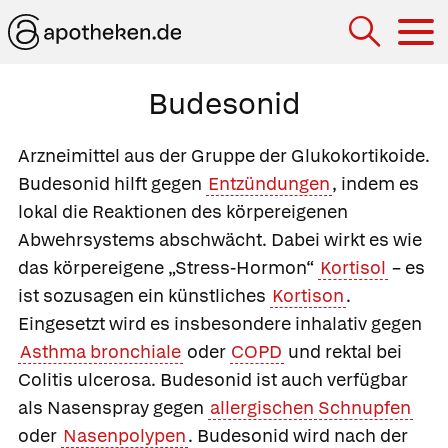
Hau
Budesonid
Arzneimittel aus der Gruppe der Glukokortikoide.
Budesonid hilft gegen
Entzündungen
, indem es
lokal die Reaktionen des körpereigenen
Abwehrsystems abschwächt. Dabei wirkt es wie
das körpereigene „Stress-Hormon“
Kortisol
– es
ist sozusagen ein künstliches
Kortison
.
Eingesetzt wird es insbesondere inhalativ gegen
Asthma bronchiale
oder
COPD
und rektal bei
Colitis ulcerosa. Budesonid ist auch verfügbar
als Nasenspray gegen
allergischen Schnupfen
oder
Nasenpolypen
. Budesonid wird nach der