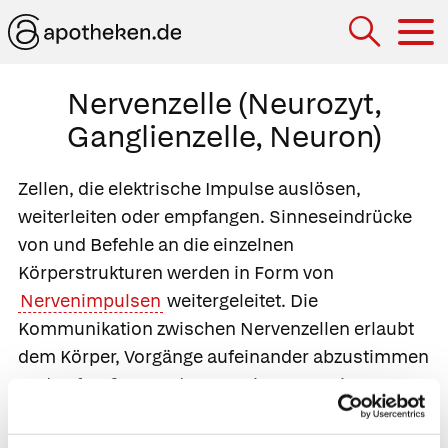
Hau
Nervenzelle (Neurozyt,
Ganglienzelle, Neuron)
Zellen, die elektrische Impulse auslösen,
weiterleiten oder empfangen. Sinneseindrücke
von und Befehle an die einzelnen
Körperstrukturen werden in Form von
Nervenimpulsen
weitergeleitet. Die
Kommunikation zwischen Nervenzellen erlaubt
dem Körper, Vorgänge aufeinander abzustimmen
und auf Außen- und Innenreize zu reagieren.
Jede Nervenzelle besteht aus einem
Nervenzellkörper
(
Perikaryon
,
Soma
) und