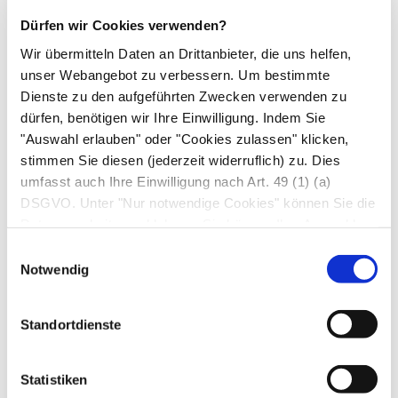
mehreren Zellfortsätzen. Der Zellkörper gewinnt
Dürfen wir Cookies verwenden?
Energie aus Nährstoffen und speichert das
Wir übermitteln Daten an Drittanbieter, die uns helfen,
Erbgut, während die Zellfortsätze mit anderen
unser Webangebot zu verbessern. Um bestimmte
Nervenzellen sowie Muskel- und Drüsenzellen
Dienste zu den aufgeführten Zwecken verwenden zu
kommunizieren. Zu ihnen gehören mehrere
dürfen, benötigen wir Ihre Einwilligung. Indem Sie
"Auswahl erlauben" oder "Cookies zulassen" klicken,
Dendriten
und ein
Axon
. Die Dendriten dienen
stimmen Sie diesen (jederzeit widerruflich) zu. Dies
der Nervenzelle als Empfänger, während das
umfasst auch Ihre Einwilligung nach Art. 49 (1) (a)
Axon als Sender elektrische Impulse an andere
DSGVO. Unter "Nur notwendige Cookies" können Sie die
Zellen ausschickt. Je nachdem, welche Distanz
Datenverarbeitung ablehnen. Sie können Ihre Auswahl
das Axon dabei überbrückt muss, ist es wenige
jederzeit unter "Privatsphäre“ am Seitenende ändern.
Einwilligungsauswahl
hundert Mikrometer bis zu einem Meter lang. Die
Notwendig
so genannten
markhaltigen Axone
sind von einer
Markscheide
(
Neurolemm
,
Gliascheide
,
Standortdienste
Myelinscheide
) umgeben, die aus
Schwannzellen
(im
peripheren Nervensystem
)
Statistiken
oder
Oligodendrogliazellen
(im
zentralen