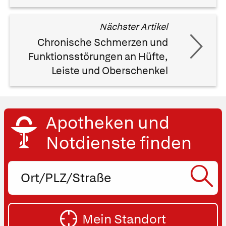
Nächster Artikel
Chronische Schmerzen und
Funktionsstörungen an Hüfte,
Leiste und Oberschenkel
Apotheken und
Notdienste finden
Ort,
PLZ
oder
SU
Straße
Mein Standort
eingeben: