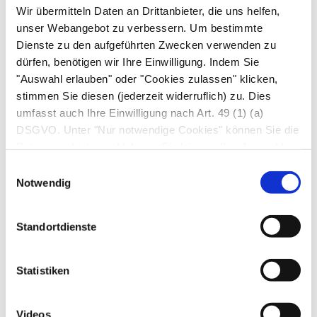
Wir übermitteln Daten an Drittanbieter, die uns helfen,
unser Webangebot zu verbessern. Um bestimmte
Maßnahme:
Dienste zu den aufgeführten Zwecken verwenden zu
Notruf wählen
dürfen, benötigen wir Ihre Einwilligung. Indem Sie
"Auswahl erlauben" oder "Cookies zulassen" klicken,
stimmen Sie diesen (jederzeit widerruflich) zu. Dies
umfasst auch Ihre Einwilligung nach Art. 49 (1) (a)
Stärkste Schmerzen im Gesäß oder
DSGVO. Unter "Nur notwendige Cookies" können Sie die
in der Leiste nach einem Unfall;
Datenverarbeitung ablehnen. Sie können Ihre Auswahl
jederzeit unter "Privatsphäre“ am Seitenende ändern.
betroffenes Bein meist in der Hüfte
Einwilligungsauswahl
Notwendig
gebeugt und bewegungsunfähig
Ursache:
Standortdienste
Traumatische
Hüftluxation
(Hüftverrenkung)
Statistiken
Maßnahme:
Notruf wählen
Videos