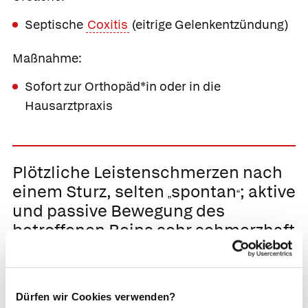
Septische
Coxitis
(eitrige Gelenkentzündung)
Maßnahme:
Sofort zur Orthopäd*in oder in die
Hausarztpraxis
Plötzliche Leistenschmerzen nach
einem Sturz, selten
spontan
; aktive
„
“
und passive Bewegung des
betroffenen Beins sehr schmerzhaft
Ursache:
Schenkelhalsbruch
(Schenkelhalsfraktur),
Dürfen wir Cookies verwenden?
gehäuft bei
Osteoporose
(Knochenschwund)