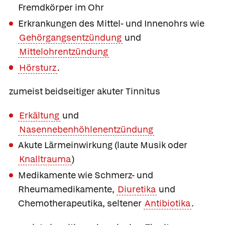
Fremdkörper im Ohr
Erkrankungen des Mittel- und Innenohrs wie
Gehörgangsentzündung
und
Mittelohrentzündung
Hörsturz
.
zumeist beidseitiger akuter Tinnitus
Erkältung
und
Nasennebenhöhlenentzündung
Akute Lärmeinwirkung (laute Musik oder
Knalltrauma
)
Medikamente wie Schmerz- und
Rheumamedikamente,
Diuretika
und
Chemotherapeutika, seltener
Antibiotika
.