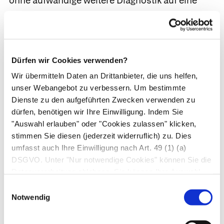
ohne aufwändige weitere Diagnostik auf eine
bakterielle Mitbeteiligung und damit die
Indikation zur Antibiotikatherapie zu schließen.
Differenzialdiagnosen beim Baby oder Kleinkind.
Dürfen wir Cookies verwenden?
Besteht bei Säuglingen und Kleinkindern ein
Wir übermitteln Daten an Drittanbieter, die uns helfen,
einseitiger Schnupfen, sollte immer auch ein
unser Webangebot zu verbessern. Um bestimmte
Fremdkörper in der Nase
in Betracht gezogen
Dienste zu den aufgeführten Zwecken verwenden zu
werden. Ansonsten sind allergische Ursachen zu
dürfen, benötigen wir Ihre Einwilligung. Indem Sie
bedenken und ggf. durch Allergietests
"Auswahl erlauben" oder "Cookies zulassen" klicken,
auszuschließen.
stimmen Sie diesen (jederzeit widerruflich) zu. Dies
umfasst auch Ihre Einwilligung nach Art. 49 (1) (a)
Chronische Rhinosinusitis.
Bei Verdacht auf
DSGVO. Unter "Nur notwendige Cookies" können Sie die
chronische Rhinosinusitis, also bei einem
Datenverarbeitung ablehnen. Sie können Ihre Auswahl
hartnäckigen Schnupfen, wird die Hausärzt*in in
jederzeit unter "Privatsphäre“ am Seitenende ändern.
Einwilligungsauswahl
die HNO-Praxis überweisen. Die HNO-Ärzt*in
Notwendig
kann mit speziellen Instrumenten (
Rhinoskop
)