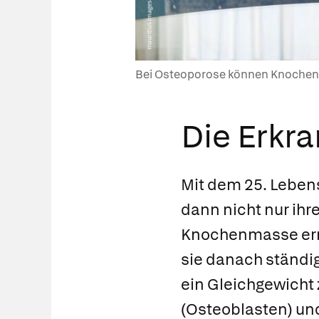
Bei Osteoporose können Knochen s
Die Erkr
Mit dem 25. Leben
dann nicht nur ihr
Knochenmasse err
sie danach ständi
ein Gleichgewicht
(
Osteoblasten
) u