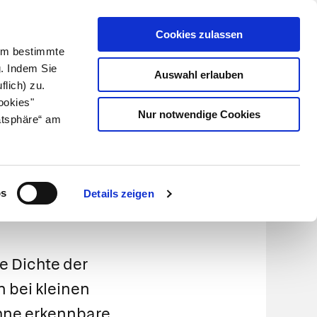
Cookies zulassen
Kundenlogin
Info für Apotheker
 Um bestimmte
g. Indem Sie
Auswahl erlauben
flich) zu.
Suche
leben
Über uns
ookies"
Nur notwendige Cookies
atsphäre“ am
os
Details zeigen
e Dichte der
 bei kleinen
ohne erkennbare