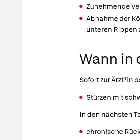
Zunehmende Ver
Abnahme der Kör
unteren Rippen
Wann in d
Sofort zur Ärzt*in 
Stürzen mit sch
In den nächsten T
chronische Rück