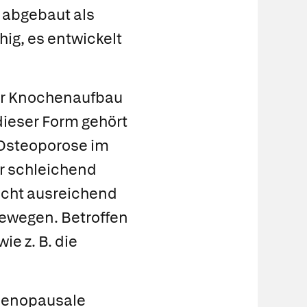
 abgebaut als
hig, es entwickelt
er Knochen
auf
bau
dieser Form gehört
 Osteoporose im
er schleichend
icht ausreichend
ewegen. Betroffen
e z. B. die
enopausale