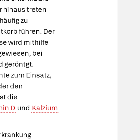
 hinaus treten
häufig zu
korb führen. Der
e wird mithilfe
ewiesen, bei
d geröntgt.
te zum Einsatz,
der den
st die
min D
und
Kalzium
Erkrankung