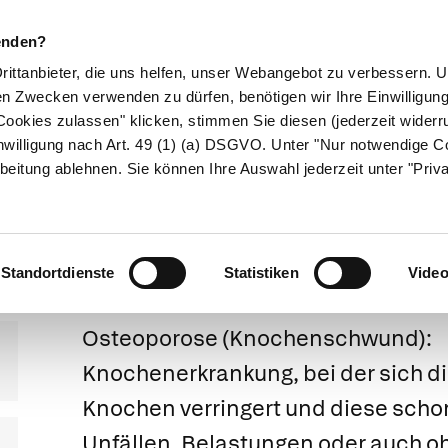
enden?
Drittanbieter, die uns helfen, unser Webangebot zu verbessern.
en Zwecken verwenden zu dürfen, benötigen wir Ihre Einwilligun
ookies zulassen" klicken, stimmen Sie diesen (jederzeit widerru
ikamente
Naturheilkunde
Eltern & Kind
Gesund 
nwilligung nach Art. 49 (1) (a) DSGVO. Unter "Nur notwendige C
beitung ablehnen. Sie können Ihre Auswahl jederzeit unter "Priv
Osteoporose
Standortdienste
Statistiken
Vide
Osteoporose
(Knochenschwund):
Knochenerkrankung, bei der sich di
Knochen verringert und diese schon
Unfällen, Belastungen oder auch 