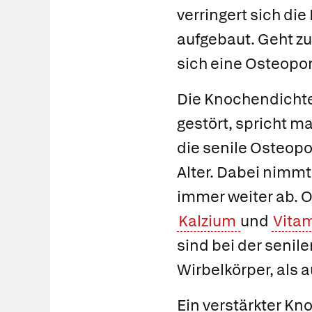
verringert sich d
aufgebaut. Geht zu 
sich eine Osteopo
Die Knochendichte
gestört, spricht m
die
senile Osteop
Alter. Dabei nimmt
immer weiter ab. 
Kalzium
und
Vita
sind bei der senil
Wirbelkörper, als
Ein verstärkter Kn