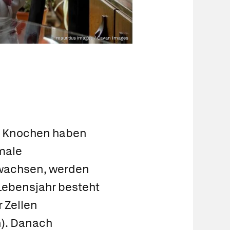
mauritius images / Cavan Images
e Knochen haben
male
 wachsen, werden
Lebensjahr besteht
 Zellen
n
). Danach