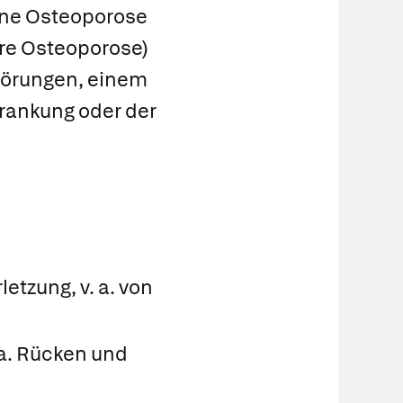
ine Osteoporose
re Osteoporose)
störungen, einem
krankung oder der
tzung, v. a. von
a. Rücken und