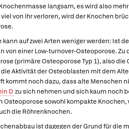
ie Knochenmasse langsam, es wird also mehr
viel von ihr verloren, wird der Knochen brüc
rose.
 kann auf zwei Arten weniger werden: Ist d
an von einer Low-turnover-Osteoporose. Zu 
orose
(primäre Osteoporose Typ 1), also die
 die Aktivität der Osteoblasten mit dem Alt
Oft kommt noch dazu, dass alte Menschen n
min D
zu sich nehmen und sich kaum noch b
en Osteoporose sowohl kompakte Knochen, wi
 auch die Röhrenknochen.
ochen
ab
bau ist dagegen der Grund für die
m