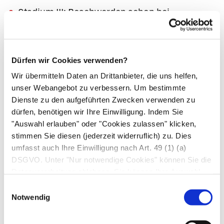
Stadium III: Beschwerden schon bei
alltäglicher leichter körperlicher Belastung wie
Gehen auf ebener Strecke; Beschwerdefreiheit
in Ruhe
Dürfen wir Cookies verwenden?
Stadium IV: Beschwerden bereits in Ruhe;
Wir übermitteln Daten an Drittanbieter, die uns helfen,
körperliche Tätigkeiten sind nicht möglich,
unser Webangebot zu verbessern. Um bestimmte
ohne dass Beschwerden auftreten
Dienste zu den aufgeführten Zwecken verwenden zu
dürfen, benötigen wir Ihre Einwilligung. Indem Sie
Behandlung
"Auswahl erlauben" oder "Cookies zulassen" klicken,
stimmen Sie diesen (jederzeit widerruflich) zu. Dies
umfasst auch Ihre Einwilligung nach Art. 49 (1) (a)
Weil die Herzinsuffizienz zwar gut behandelbar,
DSGVO. Unter "Nur notwendige Cookies" können Sie die
aber nicht heilbar ist, muss die Ärzt*in die
Datenverarbeitung ablehnen. Sie können Ihre Auswahl
optimale Medikamentenkombination unter den
jederzeit unter "Privatsphäre“ am Seitenende ändern.
Einwilligungsauswahl
vielfältigen Therapiemöglichkeiten finden.
Notwendig
Hierfür sind wiederholte
Kontrolluntersuchungen notwendig. Eine