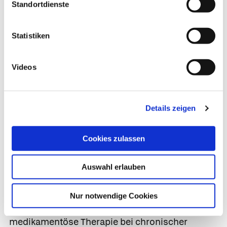
Standortdienste
vertrauensvolle Arzt-Patienten-Beziehung ist
deshalb unabdingbar.
Statistiken
Basismaßnahmen
Videos
Wichtigste Basismaßnahmen sind angepasstes
körperliches Training, Kontrolle von Salz- und
Flüssigkeitszufuhr, Gewichtsreduktion bei
Details zeigen
Übergewicht (
BMI
> 30) und der Verzicht auf das
Rauchen. Hilfreiche Tipps zum Umsetzen dieser
Cookies zulassen
Maßnahmen siehe unten unter "
Was Sie selbst
tun können
".
Auswahl erlauben
Pharmakotherapie
Nur notwendige Cookies
Für die meist lebenslänglich notwendige
medikamentöse Therapie bei chronischer