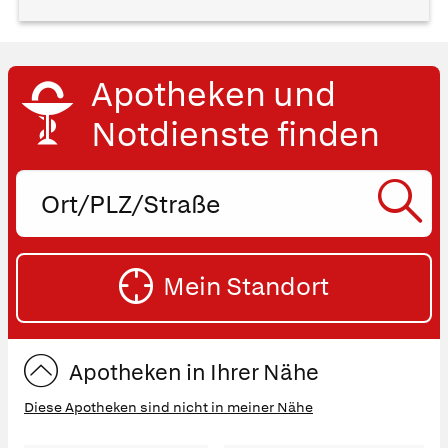
Apotheken und
Notdienste finden
Ort,
PLZ
oder
SU
Straße
Mein Standort
eingeben:
ST
Apotheken in Ihrer Nähe
Diese Apotheken sind nicht in meiner Nähe