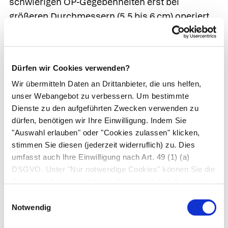
schwierigen OP-Gegebenheiten erst bei
größeren Durchmessern (5,5 bis 6 cm) operiert.
Bei der Operation ersetzt ein Gefäßchirurg die
erweiterte Aorta durch eine Gefäßprothese. Für
die Bauchaorta gibt es darüber hinaus noch die
Dürfen wir Cookies verwenden?
Möglichkeit, eine Stentprothese über einen
Wir übermitteln Daten an Drittanbieter, die uns helfen,
Katheter einzubringen und im Aneurysma als
unser Webangebot zu verbessern. Um bestimmte
"Rohr im Rohr" zu platzieren.
Dienste zu den aufgeführten Zwecken verwenden zu
dürfen, benötigen wir Ihre Einwilligung. Indem Sie
"Auswahl erlauben" oder "Cookies zulassen" klicken,
stimmen Sie diesen (jederzeit widerruflich) zu. Dies
umfasst auch Ihre Einwilligung nach Art. 49 (1) (a)
DSGVO. Unter "Nur notwendige Cookies" können Sie die
Datenverarbeitung ablehnen. Sie können Ihre Auswahl
jederzeit unter "Privatsphäre“ am Seitenende ändern.
Einwilligungsauswahl
Notwendig