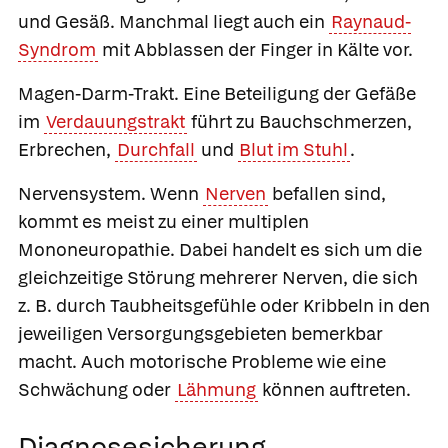
und Gesäß. Manchmal liegt auch ein
Raynaud-
Syndrom
mit Abblassen der Finger in Kälte vor.
Magen-Darm-Trakt
. Eine Beteiligung der Gefäße
im
Verdauungstrakt
führt zu Bauchschmerzen,
Erbrechen,
Durchfall
und
Blut im Stuhl
.
Nervensystem
. Wenn
Nerven
befallen sind,
kommt es meist zu einer multiplen
Mononeuropathie. Dabei handelt es sich um die
gleichzeitige Störung mehrerer Nerven, die sich
z. B. durch Taubheitsgefühle oder Kribbeln in den
jeweiligen Versorgungsgebieten bemerkbar
macht. Auch motorische Probleme wie eine
Schwächung oder
Lähmung
können auftreten.
Diagnosesicherung