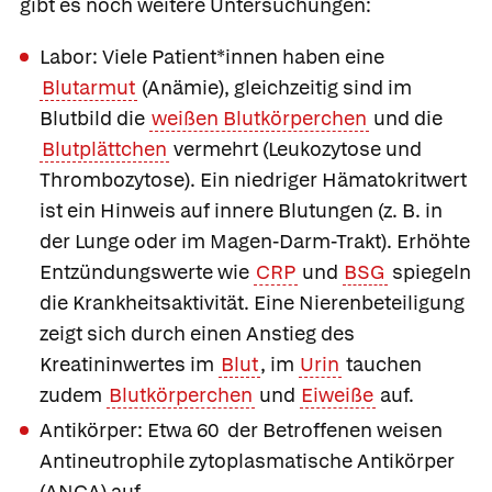
gibt es noch weitere Untersuchungen:
Labor:
Viele Patient*innen haben eine
Blutarmut
(Anämie), gleichzeitig sind im
Blutbild die
weißen Blutkörperchen
und die
Blutplättchen
vermehrt (Leukozytose und
Thrombozytose). Ein niedriger Hämatokritwert
ist ein Hinweis auf innere Blutungen (z. B. in
der Lunge oder im Magen-Darm-Trakt). Erhöhte
Entzündungswerte wie
CRP
und
BSG
spiegeln
die Krankheitsaktivität. Eine Nierenbeteiligung
zeigt sich durch einen Anstieg des
Kreatininwertes im
Blut
, im
Urin
tauchen
zudem
Blutkörperchen
und
Eiweiße
auf.
Antikörper:
Etwa 60 der Betroffenen weisen
Antineutrophile zytoplasmatische Antikörper
(ANCA) auf.