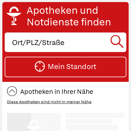
Apotheken und
Notdienste finden
Ort,
PLZ
oder
SU
Straße
Mein Standort
eingeben:
ST
Apotheken in Ihrer Nähe
Diese Apotheken sind nicht in meiner Nähe