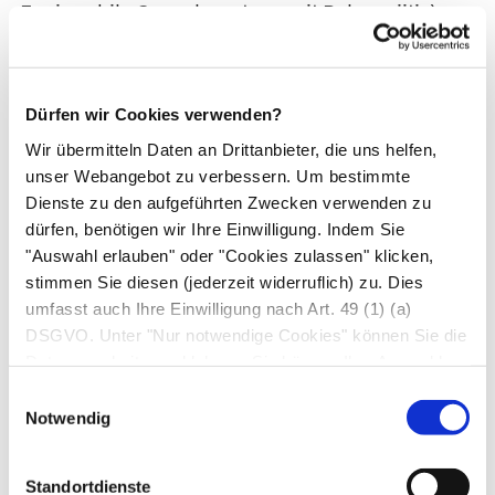
Eosinophile Granulomatose mit Polyangiitis)
wichtige Differenzialdiagnosen. Ähnliche
Beschwerdekombinationen wie bei der MPA
weisen auch Patient*innen mit anderen
Dürfen wir Cookies verwenden?
rheumatischen Erkrankungen auf, z. B. mit einem
Wir übermitteln Daten an Drittanbieter, die uns helfen,
systemischen Lupus erythematodes
.
unser Webangebot zu verbessern. Um bestimmte
Dienste zu den aufgeführten Zwecken verwenden zu
Behandlung
dürfen, benötigen wir Ihre Einwilligung. Indem Sie
"Auswahl erlauben" oder "Cookies zulassen" klicken,
Eine Heilung ist bei der MPA nicht möglich.
stimmen Sie diesen (jederzeit widerruflich) zu. Dies
Therapieziel ist, die
Entzündung
zunächst
umfasst auch Ihre Einwilligung nach Art. 49 (1) (a)
DSGVO. Unter "Nur notwendige Cookies" können Sie die
einzudämmen und zu einem Stillstand zu
Datenverarbeitung ablehnen. Sie können Ihre Auswahl
bringen (Induktionstherapie). Dieser Zustand soll
jederzeit unter "Privatsphäre“ am Seitenende ändern.
Einwilligungsauswahl
dann – meist mit niedriger dosierten und
Notwendig
weniger aggressiven Medikamenten – so lange
wie möglich erhalten bleiben.
Standortdienste