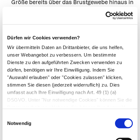
Größe bereits über das Brustgewebe hinaus in
Brustwand oder Haut eingewachsen
N0 = Kein Lymphknotenbefall nachweisbar
N1 = Nachweis von gering- bis mittelgradigen
Dürfen wir Cookies verwenden?
Metastasen in beweglichen Lymphknoten in
der Achselhöhle
Wir übermitteln Daten an Drittanbieter, die uns helfen,
unser Webangebot zu verbessern. Um bestimmte
N2 = Nachweis von entweder mit anderen
Dienste zu den aufgeführten Zwecken verwenden zu
Stukturen verwachsenen Metastasen der
dürfen, benötigen wir Ihre Einwilligung. Indem Sie
Lymphknoten in der Achselhöhle
"Auswahl erlauben" oder "Cookies zulassen" klicken,
oder
Metastasen entlang des Blutgefäßes
stimmen Sie diesen (jederzeit widerruflich) zu. Dies
(Arteria mammaria interna)
umfasst auch Ihre Einwilligung nach Art. 49 (1) (a)
DSGVO. Unter "Nur notwendige Cookies" können Sie die
N3 = Nachweis von
Datenverarbeitung ablehnen. Sie können Ihre Auswahl
(höhergradigen) Metastasen in Lymphknoten
jederzeit unter "Privatsphäre“ am Seitenende ändern.
Einwilligungsauswahl
über/unter des Schlüsselbeins
oder
entlang
Notwendig
der Arteria mammaria interna plus den
Achsellymphknoten