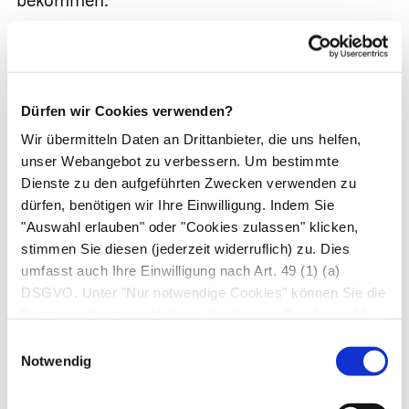
bekommen.
Da beide Erkrankungen – Windpocken und
Gürtelrose – vom gleichen Virus ausgelöst
werden, ist es möglich, dass z. B. die an
Dürfen wir Cookies verwenden?
Gürtelrose erkrankte Großmutter ihren Enkel mit
Wir übermitteln Daten an Drittanbieter, die uns helfen,
Windpocken ansteckt.
unser Webangebot zu verbessern. Um bestimmte
Dienste zu den aufgeführten Zwecken verwenden zu
Behandlung
dürfen, benötigen wir Ihre Einwilligung. Indem Sie
"Auswahl erlauben" oder "Cookies zulassen" klicken,
Bei sonst gesunden Kindern ist keine Therapie
stimmen Sie diesen (jederzeit widerruflich) zu. Dies
erforderlich.
umfasst auch Ihre Einwilligung nach Art. 49 (1) (a)
DSGVO. Unter "Nur notwendige Cookies" können Sie die
Pharmakotherapie
Datenverarbeitung ablehnen. Sie können Ihre Auswahl
jederzeit unter "Privatsphäre“ am Seitenende ändern.
Einwilligungsauswahl
Eine Behandlung mit virushemmenden
Notwendig
Medikamenten (
Aciclovir
) ist nur notwendig,
wenn die erkrankte Person über 20 Jahre alt ist,