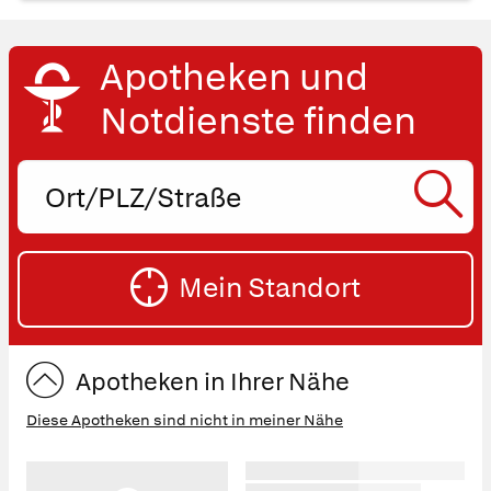
Apotheken und
Notdienste finden
Ort,
PLZ
oder
SU
Straße
Mein Standort
eingeben:
ST
Apotheken in Ihrer Nähe
Diese Apotheken sind nicht in meiner Nähe