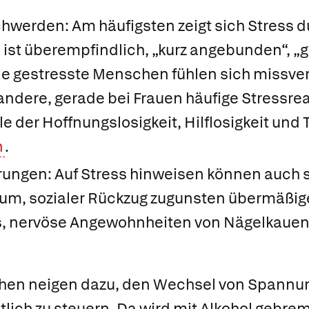
hwerden: Am häufigsten zeigt sich Stress 
 ist überempfindlich, „kurz angebunden“, „
ele gestresste Menschen fühlen sich missv
andere, gerade bei Frauen häufige Stressrea
e der Hoffnungslosigkeit, Hilflosigkeit und T
n
.
ungen: Auf Stress hinweisen können auch st
um, sozialer Rückzug zugunsten übermäßi
 nervöse Angewohnheiten von Nägelkauen 
hen neigen dazu, den Wechsel von Spannu
ich zu steuern. Da wird mit Alkohol gebrem