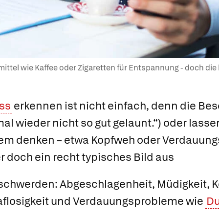
tel wie Kaffee oder Zigaretten für Entspannung - doch die h
ss
erkennen ist nicht einfach, denn die Be
mal wieder nicht so gut gelaunt.“) oder lasse
lem denken – etwa Kopfweh oder Verdauung
er doch ein recht typisches Bild aus
schwerden: Abgeschlagenheit, Müdigkeit, 
laflosigkeit und Verdauungsprobleme wie
Du