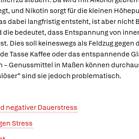
t, und Nikotin sorgt für die kleinen Höhep
 dabei langfristig entsteht, ist aber nicht
d die bedeutet, dass Entspannung von inn
st. Dies soll keineswegs als Feldzug gegen 
rnde Tasse Kaffee oder das entspannende G
 – Genussmittel in Maßen können durchau
sslöser“ sind sie jedoch problematisch.
nd negativer Dauerstress
gen Stress