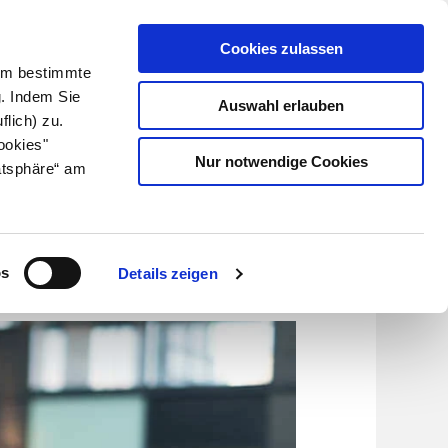
Cookies zulassen
Kundenlogin
Info für Apotheker
 Um bestimmte
g. Indem Sie
Auswahl erlauben
flich) zu.
Suche
leben
Über uns
ookies"
Nur notwendige Cookies
atsphäre“ am
n
os
Details zeigen