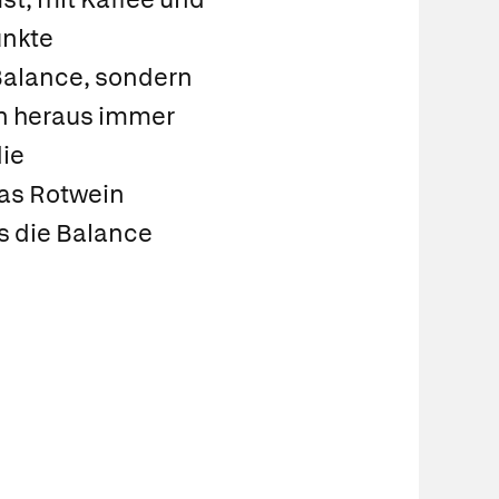
unkte
 Balance, sondern
en heraus immer
die
las Rotwein
s die Balance