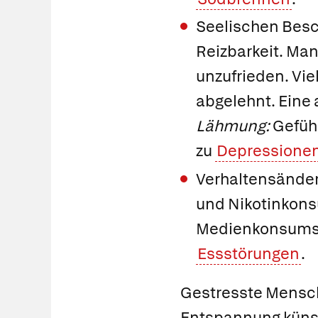
Seelischen Besc
Reizbarkeit. Man
unzufrieden. Vi
abgelehnt. Eine 
Lähmung:
Gefühl
zu
Depressione
Verhaltensänder
und Nikotinkons
Medienkonsums,
Essstörungen
.
Gestresste Mensc
Entspannung künstl