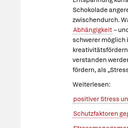
Schokolade angereg
zwischendurch. Was
Abhängigkeit
– un
schwerer möglich i
kreativitätsförde
verstanden werden
fördern, als „Stre
Weiterlesen:
positiver Stress u
Schutzfaktoren ge