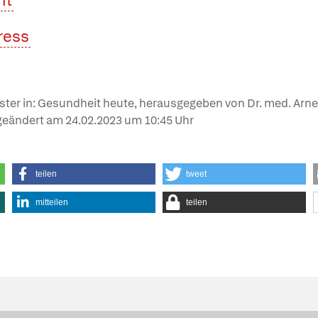
nt
tress
ter in: Gesundheit heute, herausgegeben von Dr. med. Arne Sc
t geändert am
24.02.2023
um 10:45 Uhr
teilen
tweet
mitteilen
teilen