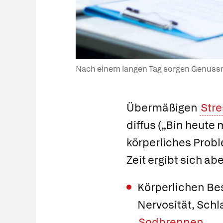
Nach einem langen Tag sorgen Genussmit
Übermäßigen
Stre
diffus („Bin heute 
körperliches Prob
Zeit ergibt sich ab
Körperlichen Be
Nervosität, Sch
Sodbrennen
.