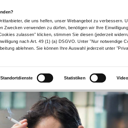
enden?
Drittanbieter, die uns helfen, unser Webangebot zu verbessern.
en Zwecken verwenden zu dürfen, benötigen wir Ihre Einwilligun
ookies zulassen" klicken, stimmen Sie diesen (jederzeit widerru
ikamente
Naturheilkunde
Eltern & Kind
Gesund 
nwilligung nach Art. 49 (1) (a) DSGVO. Unter "Nur notwendige C
beitung ablehnen. Sie können Ihre Auswahl jederzeit unter "Priv
Stress erkenne
Standortdienste
Statistiken
Vide