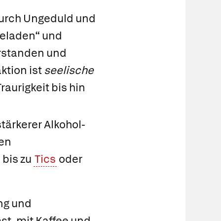
durch Ungeduld und
geladen“ und
erstanden und
ktion ist
seelische
raurigkeit bis hin
ärkerer Alkohol-
gen
bis zu
Tics
oder
ng und
st, mit Kaffee und