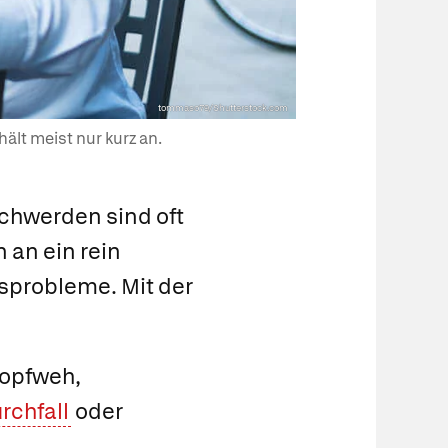
tommaso79/Shutterstock.com
ält meist nur kurz an.
schwerden sind oft
n an ein rein
sprobleme. Mit der
Kopfweh,
rchfall
oder