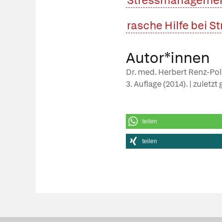
Stressmanageme
rasche Hilfe bei S
Autor*innen
Dr. med. Herbert Renz-Pols
3. Auflage (2014). | zuletz
teilen
teilen