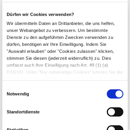
wirkt sich das durch Dauerstress erhöhte
Gefäßrisiko aus: Nach Zigarettenkonsum und
Dürfen wir Cookies verwenden?
erhöhten Blutfettwerten ist Dauerstress heute
Wir übermitteln Daten an Drittanbieter, die uns helfen,
eine der Hauptursachen des
Herzinfarkts
.
unser Webangebot zu verbessern. Um bestimmte
Aber auch andere Organe werden durch den
Dienste zu den aufgeführten Zwecken verwenden zu
Dauerstress stärker belastet – vor allem
dürfen, benötigen wir Ihre Einwilligung. Indem Sie
Magen-Darm-Probleme (vom
Reizdarm
bis
"Auswahl erlauben" oder "Cookies zulassen" klicken,
stimmen Sie diesen (jederzeit widerruflich) zu. Dies
zum
Magengeschwür
) kommen bei unter
umfasst auch Ihre Einwilligung nach Art. 49 (1) (a)
Dauerstress stehenden Menschen häufiger
DSGVO. Unter "Nur notwendige Cookies" können Sie die
vor.
Datenverarbeitung ablehnen. Sie können Ihre Auswahl
belasten auch unser Gehirn: Wir sind ständig
jederzeit unter "Privatsphäre“ am Seitenende ändern.
Einwilligungsauswahl
„angespannt“, reizbar und leichter aus der
Notwendig
Fassung zu bringen. Unsere Kreativität und
Produktivität bei der Arbeit nehmen ab.
Standortdienste
Langfristig droht aber auch die „stille
Resignation“: Wir stumpfen ab, werden
Statistiken