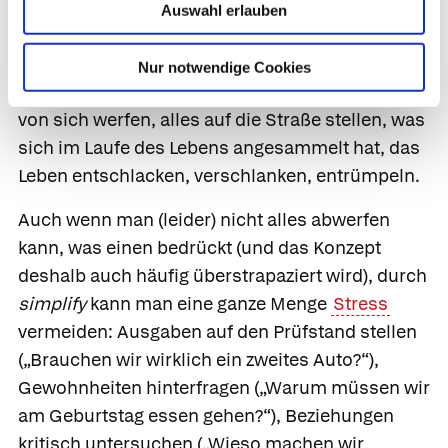
Ballast abwerfen
Auswahl erlauben
Simplify your life
(Vereinfache Dein Leben) klingt
Nur notwendige Cookies
nach großer Erleichterung: alles Überflüssige
von sich werfen, alles auf die Straße stellen, was
sich im Laufe des Lebens angesammelt hat, das
Leben entschlacken, verschlanken, entrümpeln.
Auch wenn man (leider) nicht alles abwerfen
kann, was einen bedrückt (und das Konzept
deshalb auch häufig überstrapaziert wird), durch
simplify
kann man eine ganze Menge
Stress
vermeiden: Ausgaben auf den Prüfstand stellen
(„Brauchen wir wirklich ein zweites Auto?“),
Gewohnheiten hinterfragen („Warum müssen wir
am Geburtstag essen gehen?“), Beziehungen
kritisch untersuchen („Wieso machen wir