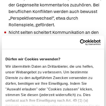
der Gegenseite kommentarlos zuzuhören. Bei
beruflichen Konflikten werden auch bewusst
„Perspektivenwechsel“, etwa durch
Rollenspiele, gefördert.
Nicht selten scheitert Kommunikation an den
emotionalen Bewertungen:
Kränkungen,
Verletzungen des Ehrgefühls, Ängste oder
Eifersucht stehen einem „rationalen“
Interessensausgleich im Weg. Denn wer
Dürfen wir Cookies verwenden?
gekränkt ist, kommuniziert nicht effektiv,
Wir übermitteln Daten an Drittanbieter, die uns helfen,
sondern „teilt aus“ – oft auch gegen sich selbst
unser Webangebot zu verbessern. Um bestimmte
Dienste zu den aufgeführten Zwecken verwenden zu
und oft genug im Widerspruch zu den eigenen
dürfen, benötigen wir Ihre Einwilligung. Indem Sie
Interessen. Diese emotionale Spirale zu
"Auswahl erlauben" oder "Cookies zulassen" klicken,
durchbrechen ist die schwerste aller
stimmen Sie diesen (jederzeit widerruflich) zu. Dies
Aufgaben, und sie kann oft nur durch Hilfe
umfasst auch Ihre Einwilligung nach Art. 49 (1) (a)
(etwa Konfliktmediation, einen