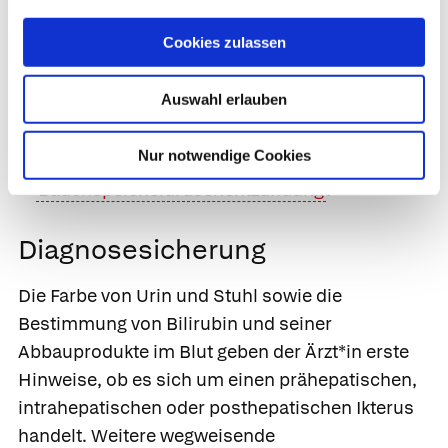
Gallensteine
Cookies zulassen
Tumoren wie
Bauchspeicheldrüsenkrebs
Parasiten (z. B.
Spulwürmer
,
Auswahl erlauben
Hundebandwurm
)
Primär sklerosierende Cholangitis
Nur notwendige Cookies
Bauchspeicheldrüsenentzündung
.
Diagnosesicherung
Die Farbe von Urin und Stuhl sowie die
Bestimmung von Bilirubin und seiner
Abbauprodukte im Blut geben der Ärzt*in erste
Hinweise, ob es sich um einen prähepatischen,
intrahepatischen oder posthepatischen Ikterus
handelt. Weitere wegweisende