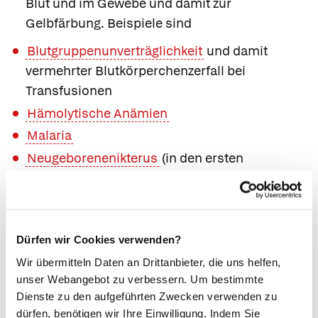
Blut und im Gewebe und damit zur
Gelbfärbung. Beispiele sind
Blutgruppenunverträglichkeit
und damit
vermehrter Blutkörperchenzerfall bei
Transfusionen
Hämolytische Anämien
Malaria
Neugeborenenikterus
(in den ersten
Lebenstagen meist völlig normal).
Intrahepatischer oder
hepatozellulärer Ikterus.
Die Ursache befindet sich im Lebergewebe. Bei
Dürfen wir Cookies verwenden?
Erkrankungen der Leber oder bei
Wir übermitteln Daten an Drittanbieter, die uns helfen,
Herzerkrankungen, die zum Rückstau des
unser Webangebot zu verbessern. Um bestimmte
Blutes in die Leber führen, können die
Dienste zu den aufgeführten Zwecken verwenden zu
geschädigten Leberzellen das anfallende
dürfen, benötigen wir Ihre Einwilligung. Indem Sie