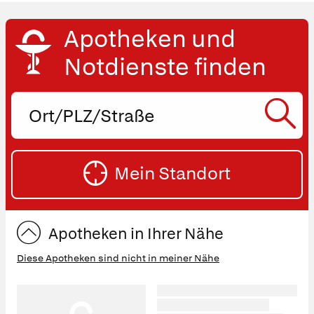
Apotheken und
Notdienste finden
Ort,
PLZ
oder
SU
Straße
Mein Standort
eingeben:
ST
Apotheken in Ihrer Nähe
Diese Apotheken sind nicht in meiner Nähe