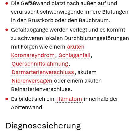
Die Gefäßwand platzt nach außen auf und
verursacht schwerwiegende innere Blutungen
in den Brustkorb oder den Bauchraum.
Gefäßabgänge werden verlegt und es kommt
zu schweren lokalen Durchblutungsstörungen
mit Folgen wie einem
akuten
Koronarsyndrom
,
Schlaganfall
,
Querschnittslähmung
,
Darmarterienverschluss
, akutem
Nierenversagen
oder einem akuten
Beinarterienverschluss.
Es bildet sich ein
Hämatom
innerhalb der
Aortenwand.
Diagnosesicherung