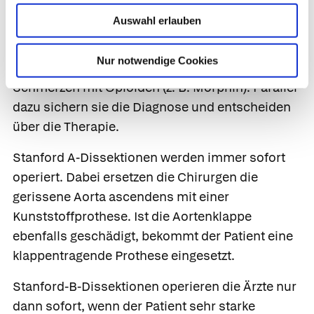
lebensbedrohlicher Notfall! Zunächst
Auswahl erlauben
stabilisieren die Ärzte den Kreislauf, senken
einen erhöhten Blutdruck auf systolische Werte
Nur notwendige Cookies
um 110–120 mmHg ab und bekämpfen die
Schmerzen mit Opioiden (z. B.
Morphin
). Parallel
dazu sichern sie die Diagnose und entscheiden
über die Therapie.
Stanford A-Dissektionen
werden immer sofort
operiert. Dabei ersetzen die Chirurgen die
gerissene Aorta ascendens mit einer
Kunststoffprothese. Ist die Aortenklappe
ebenfalls geschädigt, bekommt der Patient eine
klappentragende Prothese eingesetzt.
Stanford-B-Dissektionen
operieren die Ärzte nur
dann sofort, wenn der Patient sehr starke