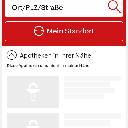
Ort,
PLZ
oder
SU
Straße
Mein Standort
eingeben:
ST
Apotheken in Ihrer Nähe
Diese Apotheken sind nicht in meiner Nähe