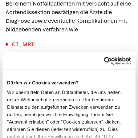
Bei einem Notfallpatienten mit Verdacht auf eine
Aortendissektion bestätigen die Ärzte die
Diagnose sowie eventuelle Komplikationen mit
bildgebenden Verfahren wie
CT
,
MRT
Echokardiografie
, transösophagealer
Echokardiografie (TEE)
Farbduplexsonografie
EKG
.
Dürfen wir Cookies verwenden?
Wir übermitteln Daten an Drittanbieter, die uns helfen,
Weil die chronische Aortendissektion meist
unser Webangebot zu verbessern. Um bestimmte
keine Beschwerden verursacht, wird sie häufig
Dienste zu den aufgeführten Zwecken verwenden zu
als Zufallsbefund entdeckt, z. B. im Rahmen
dürfen, benötigen wir Ihre Einwilligung. Indem Sie
eines Bauchultraschalls. Danach kommen auch
"Auswahl erlauben" oder "Cookies zulassen" klicken,
stimmen Sie diesen (jederzeit widerruflich) zu. Dies
hier die oben genannten bildgebenden Verfahren
umfasst auch Ihre Einwilligung nach Art. 49 (1) (a)