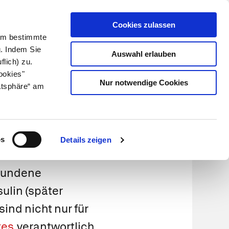
Cookies zulassen
Kundenlogin
Info für Apotheker
 Um bestimmte
g. Indem Sie
Auswahl erlauben
flich) zu.
Suche
leben
Über uns
ookies"
Nur notwendige Cookies
atsphäre“ am
drom
os
Details zeigen
rbundene
ulin (später
ind nicht nur für
tes
verantwortlich,