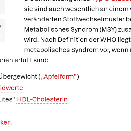
sie sind auch wesentlich an einem 
veränderten Stoffwechselmuster bet
Metabolisches Syndrom
(MSY) zu
wird. Nach Definition der WHO liegt
metabolisches Syndrom vor, wenn
rien erfüllt sind:
bergewicht (
„Apfelform“
)
ridwerte
utes“
HDL-Cholesterin
ker
.