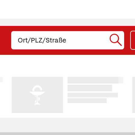
Ort,
PLZ
oder
SUC
Straße
eingeben:
STA