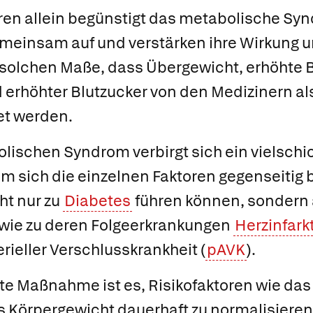
ren allein begünstigt das metabolische Sy
emeinsam auf und verstärken ihre Wirkung u
solchen Maße, dass Übergewicht, erhöhte B
 erhöhter Blutzucker von den Medizinern al
et werden.
ischen Syndrom verbirgt sich ein vielschi
m sich die einzelnen Faktoren gegenseitig 
ht nur zu
Diabetes
führen können, sondern 
wie zu deren Folgeerkrankungen
Herzinfark
rieller Verschlusskrankheit (
pAVK
).
te Maßnahme ist es, Risikofaktoren wie da
s Körpergewicht dauerhaft zu normalisieren