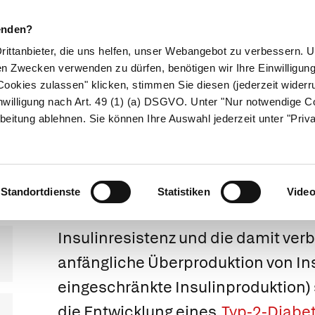
enden?
Drittanbieter, die uns helfen, unser Webangebot zu verbessern.
en Zwecken verwenden zu dürfen, benötigen wir Ihre Einwilligun
ookies zulassen" klicken, stimmen Sie diesen (jederzeit widerru
ikamente
Naturheilkunde
Eltern & Kind
Gesund 
nwilligung nach Art. 49 (1) (a) DSGVO. Unter "Nur notwendige C
beitung ablehnen. Sie können Ihre Auswahl jederzeit unter "Priv
abolisches Syn
Standortdienste
Statistiken
Vide
Insulinresistenz und die damit ve
anfängliche Überproduktion von Ins
eingeschränkte Insulinproduktion) s
die Entwicklung eines
Typ-2-Diabe