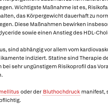
egen. Wichtigste Maßnahme ist es, Risikofa
lten, das Körpergewicht dauerhaft zu norm
wegen. Diese Maßnahmen bewirken insbeso
lyceride sowie einen Anstieg des HDL-Chol
aus, sind abhängig vor allem vom kardiovasku
kamente indiziert. Statine sind Therapie de
m bei sehr ungünstigem Risikoprofil das Vor
n.
mellitus
oder der
Bluthochdruck
manifest, 
flichtig.