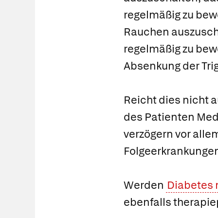
regelmäßig zu bew
Rauchen auszuscha
regelmäßig zu be
Absenkung der Trig
Reicht dies nicht 
des Patienten Medi
verzögern vor alle
Folgeerkrankunge
Werden
Diabetes 
ebenfalls therapiep