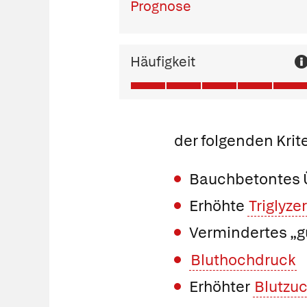
Prognose
Häufigkeit
der folgenden Krite
Bauchbetontes Ü
Erhöhte
Triglyze
Vermindertes „g
Bluthochdruck
Erhöhter
Blutzuc