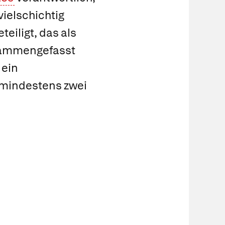
vielschichtig
eiligt, das als
sammengefasst
 ein
 mindestens zwei