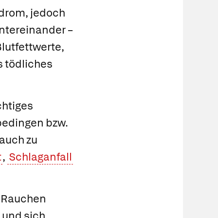
ndrom, jedoch
ntereinander –
lutfettwerte,
s
tödliches
chtiges
bedingen bzw.
auch zu
t
,
Schlaganfall
s Rauchen
 und sich