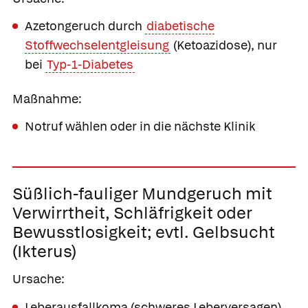
Azetongeruch durch
diabetische
Stoffwechselentgleisung
(Ketoazidose), nur
bei
Typ-1-Diabetes
Maßnahme:
Notruf wählen oder in die nächste Klinik
Süßlich-fauliger
Mundgeruch mit
Verwirrtheit, Schläfrigkeit oder
Bewusstlosigkeit;
evtl. Gelbsucht
(Ikterus)
Ursache:
Leberausfallkoma (schweres Leberversagen),