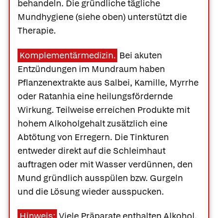
behandeln. Die gründliche tägliche
Mundhygiene (siehe oben) unterstützt die
Therapie.
Komplementärmedizin.
Bei akuten
Entzündungen im Mundraum haben
Pflanzenextrakte aus Salbei, Kamille, Myrrhe
oder Ratanhia eine heilungsfördernde
Wirkung. Teilweise erreichen Produkte mit
hohem Alkoholgehalt zusätzlich eine
Abtötung von Erregern. Die Tinkturen
entweder direkt auf die Schleimhaut
auftragen oder mit Wasser verdünnen, den
Mund gründlich ausspülen bzw. Gurgeln
und die Lösung wieder ausspucken.
Was Ihre Apotheke
Apotheken in
empfiehlt
Ihrer Nähe
Hinweis:
Viele Präparate enthalten Alkohol.