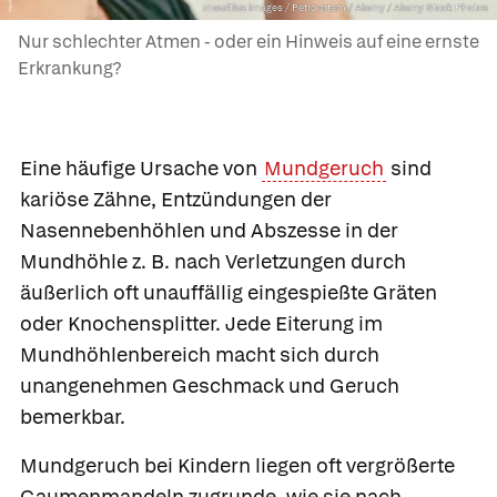
mauritius images / Petro artem / Alamy / Alamy Stock Photos
Nur schlechter Atmen - oder ein Hinweis auf eine ernste
Erkrankung?
Eine häufige Ursache von
Mundgeruch
sind
kariöse Zähne, Entzündungen der
Nasennebenhöhlen und Abszesse in der
Mundhöhle z. B. nach Verletzungen durch
äußerlich oft unauffällig eingespießte Gräten
oder Knochensplitter. Jede Eiterung im
Mundhöhlenbereich macht sich durch
unangenehmen Geschmack und Geruch
bemerkbar.
Mundgeruch bei Kindern liegen oft vergrößerte
Gaumenmandeln zugrunde, wie sie nach