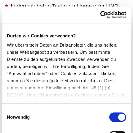
In den nächsten Tagen zur Haus- oder HNO-
Ärzt*in, wenn die Veränderungen nicht
innerhalb von 2 Wochen abheilen
Dürfen wir Cookies verwenden?
Wir übermitteln Daten an Drittanbieter, die uns helfen,
Neu aufgetretener
Mundgeruch mit
unser Webangebot zu verbessern. Um bestimmte
stark schmerzhaften Bläschen
Dienste zu den aufgeführten Zwecken verwenden zu
und/oder Geschwüren in der
dürfen, benötigen wir Ihre Einwilligung. Indem Sie
"Auswahl erlauben" oder "Cookies zulassen" klicken,
Mundhöhle;
Fieber; Speichelfluss;
stimmen Sie diesen (jederzeit widerruflich) zu. Dies
geschwollene Lymphknoten im
umfasst auch Ihre Einwilligung nach Art. 49 (1) (a)
Kieferwinkel
DSGVO. Unter "Nur notwendige Cookies" können Sie die
Datenverarbeitung ablehnen. Sie können Ihre Auswahl
Ursachen:
jederzeit unter "Privatsphäre“ am Seitenende ändern.
Einwilligungsauswahl
Mundfäule
(Stomatitis aphthosa), v. a. bei
Notwendig
Kindern