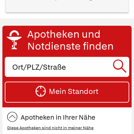
Apotheken und
Notdienste finden
Ort,
PLZ
oder
SU
Straße
Mein Standort
eingeben:
ST
Apotheken in Ihrer Nähe
Diese Apotheken sind nicht in meiner Nähe