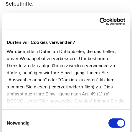
Selbsthilfe:
Inhalationen, schleimhautabschwellende
Nasentropfen (maximal 5 Tage), salzhaltige
Nasensprays
Dürfen wir Cookies verwenden?
Wir übermitteln Daten an Drittanbieter, die uns helfen,
unser Webangebot zu verbessern. Um bestimmte
Längerfristige Verschlechterung
Dienste zu den aufgeführten Zwecken verwenden zu
des Riechvermögens
bei verstopfter
dürfen, benötigen wir Ihre Einwilligung. Indem Sie
oder rinnender Nase
"Auswahl erlauben" oder "Cookies zulassen" klicken,
stimmen Sie diesen (jederzeit widerruflich) zu. Dies
Ursachen:
umfasst auch Ihre Einwilligung nach Art. 49 (1) (a)
Chronischer Schnupfen
,
allergischer
DSGVO. Unter "Nur notwendige Cookies" können Sie die
Datenverarbeitung ablehnen. Sie können Ihre Auswahl
Schnupfen
,
vasomotorischer Schnupfen
jederzeit unter "Privatsphäre“ am Seitenende ändern.
Einwilligungsauswahl
Chronische
Nasennebenhöhlenentzündung
Notwendig
Gut- und bösartige
Tumoren in Nase
oder