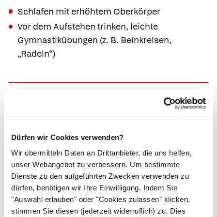
Schlafen mit erhöhtem Oberkörper
Vor dem Aufstehen trinken, leichte
Gymnastikübungen (z. B. Beinkreisen,
„Radeln“)
Rasche Ermüdbarkeit,
Kurzatmigkeit und Herzklopfen bei
körperlicher Belastung;
Blässe oder
Dürfen wir Cookies verwenden?
blaue Lippen; evtl. Husten
Wir übermitteln Daten an Drittanbieter, die uns helfen,
Ursachen:
unser Webangebot zu verbessern. Um bestimmte
Dienste zu den aufgeführten Zwecken verwenden zu
Chronische Herzinsuffizienz
dürfen, benötigen wir Ihre Einwilligung. Indem Sie
Blutarmut
(Anämie)
"Auswahl erlauben" oder "Cookies zulassen" klicken,
Chronische Lungenerkrankungen, z. B.
stimmen Sie diesen (jederzeit widerruflich) zu. Dies