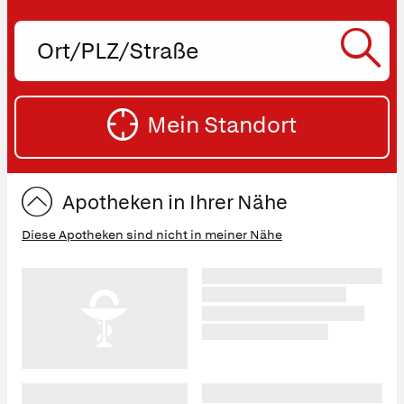
Ort,
PLZ
oder
SU
Straße
Mein Standort
eingeben:
ST
Apotheken in Ihrer Nähe
Diese Apotheken sind nicht in meiner Nähe