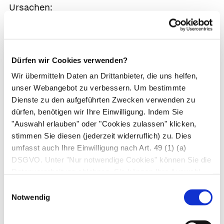
Ursachen:
Infektion am Innen- oder Mittelohr, z. B. bei
Gürtelrose
,
chronischer Mittelohrentzündung
Nebenwirkung von Medikamenten, z. B.
Dürfen wir Cookies verwenden?
Zytostatika
, manche Antibiotika
Wir übermitteln Daten an Drittanbieter, die uns helfen,
unser Webangebot zu verbessern. Um bestimmte
Innenohrverletzung, z. B. durch Knall, Bruch
Dienste zu den aufgeführten Zwecken verwenden zu
des Felsenbeins, Unfall, Operation
dürfen, benötigen wir Ihre Einwilligung. Indem Sie
Akustikusneurinom
"Auswahl erlauben" oder "Cookies zulassen" klicken,
stimmen Sie diesen (jederzeit widerruflich) zu. Dies
Maßnahme:
umfasst auch Ihre Einwilligung nach Art. 49 (1) (a)
DSGVO. Unter "Nur notwendige Cookies" können Sie die
In den nächsten Tagen zur Haus- oder HNO-
Datenverarbeitung ablehnen. Sie können Ihre Auswahl
Ärzt*in
jederzeit unter "Privatsphäre“ am Seitenende ändern.
Einwilligungsauswahl
Notwendig