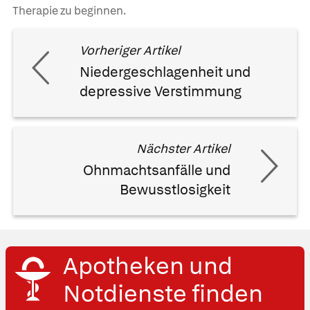
Therapie zu beginnen.
Vorheriger Artikel
Niedergeschlagenheit und
depressive Verstimmung
Nächster Artikel
Ohnmachtsanfälle und
Bewusstlosigkeit
Apotheken und
Was Ihre Apotheke
Apotheken in
Notdienste finden
empfiehlt
Ihrer Nähe